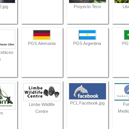
.jpg
Proyecto Teco
Lil
PGS Alemania
PGS Argentina
PGS
Cetáceo
e
PCL Facebook.jpg
Fu
Limbe Wildlife
Medio
Centre
am