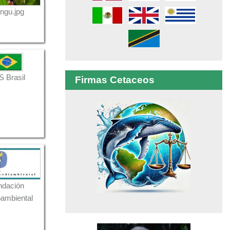
ungu.jpg
 Brasil
Firmas Cetaceos
ndación
ambiental