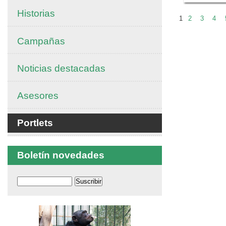
Historias
1
2
3
4
Campañas
Noticias destacadas
Asesores
Portlets
Boletín novedades