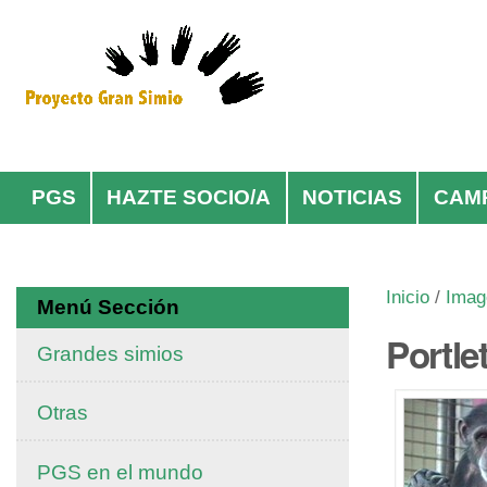
Cambiar
Herramientas
a
Personales
contenido.
|
Saltar
Navegación
a
navegación
PGS
HAZTE SOCIO/A
NOTICIAS
CAM
Inicio
/
Imag
Menú Sección
Portle
Grandes simios
Otras
PGS en el mundo