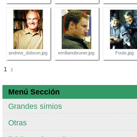
andrew_dobson.jpg
emilianobruner.jpg
Fouts.jpg
1
2
Menú Sección
Grandes simios
Otras