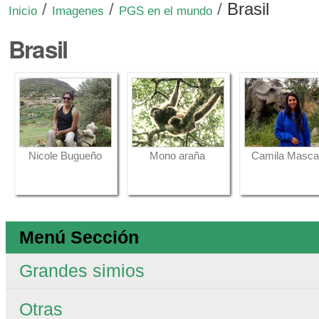
/
/
/
Brasil
Inicio
Imagenes
PGS en el mundo
Brasil
Nicole Bugueño
Mono araña
Camila Masca
Menú Sección
Grandes simios
Otras