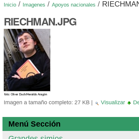
/
/
/
RIECHMA
Inicio
Imagenes
Apoyos nacionales
RIECHMAN.JPG
Imagen a tamaño completo:
27 KB
|
Visualizar
De
Menú Sección
Grandes simios