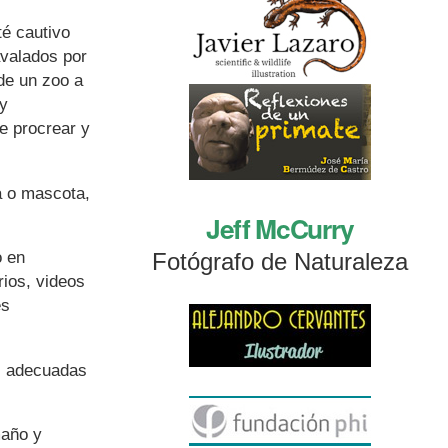
té cautivo
valados por
de un zoo a
uy
de procrear y
a o mascota,
Jeff McCurry
Fotógrafo de Naturaleza
o en
rios, videos
es
s adecuadas
maño y