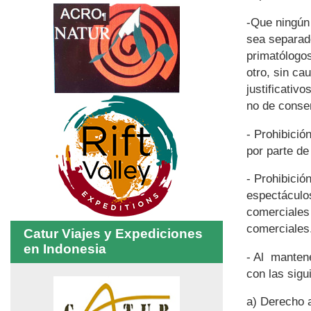
-Que ningún
sea separad
primatólogos
otro, sin ca
justificativ
no de conse
- Prohibici
por parte de 
- Prohibició
espectáculos
comerciales 
comerciales
Catur Viajes y Expediciones
en Indonesia
- Al manten
con las sigu
a)
Derecho a