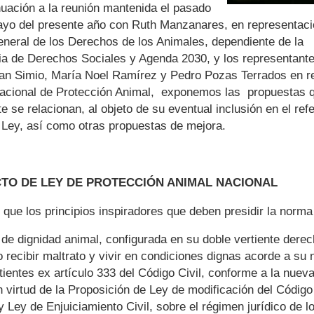
uación a la reunión mantenida el pasado
ayo del presente año con Ruth Manzanares, en representaci
eneral de los Derechos de los Animales, dependiente de la
ia de Derechos Sociales y Agenda 2030, y los representante
an Simio, María Noel Ramírez y Pedro Pozas Terrados en re
Nacional de Protección Animal, exponemos las propuestas 
 se relacionan, al objeto de su eventual inclusión en el refe
 Ley, así como otras propuestas de mejora.
CTO DE LEY DE PROTECCIÓN ANIMAL NACIONAL
ue los principios inspiradores que deben presidir la norma
o de dignidad animal, configurada en su doble vertiente dere
 recibir maltrato y vivir en condiciones dignas acorde a su 
tientes ex artículo 333 del Código Civil, conforme a la nuev
 virtud de la Proposición de Ley de modificación del Código 
y Ley de Enjuiciamiento Civil, sobre el régimen jurídico de l