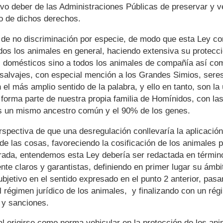
tivo deber de las Administraciones Públicas de preservar y ve
o de dichos derechos.
o de no discriminación por especie, de modo que esta Ley c
os los animales en general, haciendo extensiva su protecci
s domésticos sino a todos los animales de compañía así co
 salvajes, con especial mención a los Grandes Simios, sere
n el más amplio sentido de la palabra, y ello en tanto, son la
forma parte de nuestra propia familia de Homínidos, con la
 un mismo ancestro común y el 90% de los genes.
erspectiva de que una desregulación conllevaría la aplicación
de las cosas, favoreciendo la cosificación de los animales p
rada, entendemos esta Ley debería ser redactada en términ
nte claros y garantistas, definiendo en primer lugar su ámbi
ubjetivo en el sentido expresado en el punto 2 anterior, pas
l régimen jurídico de los animales, y finalizando con un ré
 y sanciones.
 erigirse como norma vehicular en la protección de los ani