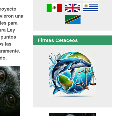
Proyecto
vieron una
les para
ura Ley
 puntos
Firmas Cetaceos
s las
gramente.
do.