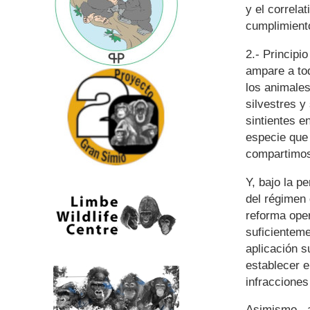
y el correla
cumplimient
2.- Principi
ampare a tod
los animale
silvestres y
sintientes e
especie que 
compartimos
Y, bajo la p
del régimen 
reforma ope
suficienteme
aplicación s
establecer e
infracciones
Asimismo, al