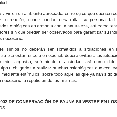
lud.
 vivir en un ambiente apropiado, en refugios que cuenten 
recreación, donde puedan desarrollar su personalidad y
ades etológicas en armonía con la naturaleza, así como ten
eriores sin que puedan ser observados para garantizar su inti
os necesario.
des simios no deberán ser sometidos a situaciones en 
u bienestar físico o emocional; deberá evitarse las situac
iedo, angustia, sufrimiento o ansiedad, así como dolo
 tipo u obligarles a realizar pruebas psicológicas que conlle
s mediante estímulos, sobre todo aquellas que ya han sido 
 necesario la repetición de las mismas.
1/2003 DE CONSERVACIÓN DE FAUNA SILVESTRE EN LO
COS