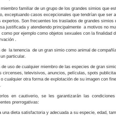
 miembro familiar de un grupo de los grandes simios que es
o, exceptuando casos excepcionales que tendrían que ser a
 expertos. Son frecuentes los traslados de grandes simios 
usa justificada y atendiendo principalmente a motivos no m
os como por ejemplo como objetos sexuales con la finalidad 
rvación .
ón de la tenencia de un gran simio como animal de compañí
un particular.
n de uso de cualquier miembro de las especies de gran simi
 circenses, televisivos, anuncios, películas, spots publicita
o cualquier otra forma de explotación de su imagen con fin
.
erlos en cautiverio, se les garantizarán las condicione
ientes prerrogativas:
 una dieta satisfactoria y adecuada a su especie, edad, ta