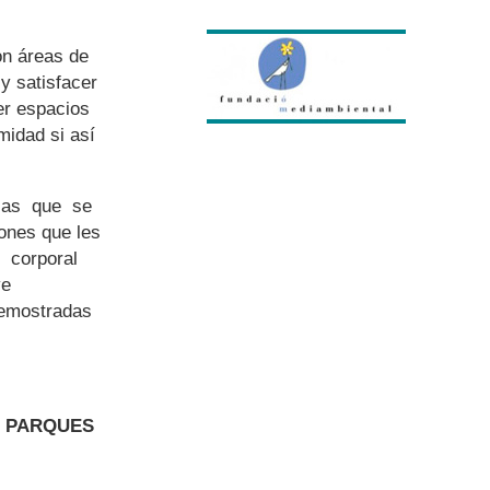
con áreas de
 satisfacer
er espacios
midad si así
las que se
iones que les
r corporal
ve
demostradas
S PARQUES