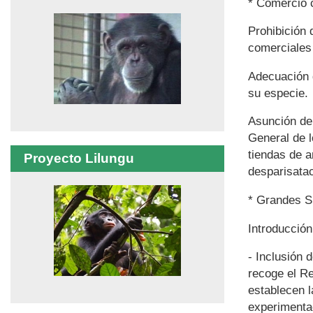
* Comercio 
Prohibición 
comerciales
Adecuación d
su especie.
Asunción de 
General de l
tiendas de a
Proyecto Lilungu
desparisata
* Grandes S
Introducción
- Inclusión 
recoge el Re
establecen l
experimentac