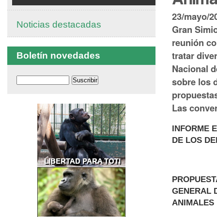
23/mayo/20
Noticias destacadas
Gran Simio
reunión co
tratar div
Boletín novedades
Nacional d
sobre los 
propuestas
Las conver
INFORME E
DE LOS DE
PROPUESTA
GENERAL 
ANIMALES