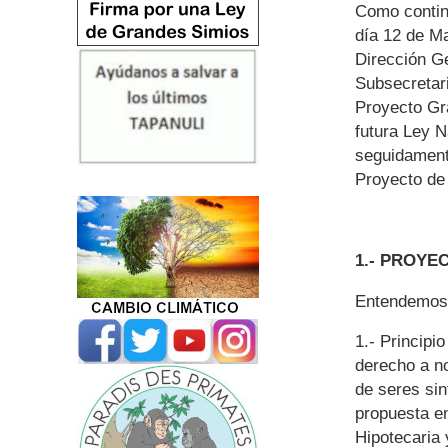
Como contin
día 12 de M
Dirección G
Subsecretar
Proyecto Gr
futura Ley 
seguidamente
Proyecto de
1.- PROYE
Entendemos q
1.- Principi
derecho a no
de seres sin
propuesta en
Hipotecaria 