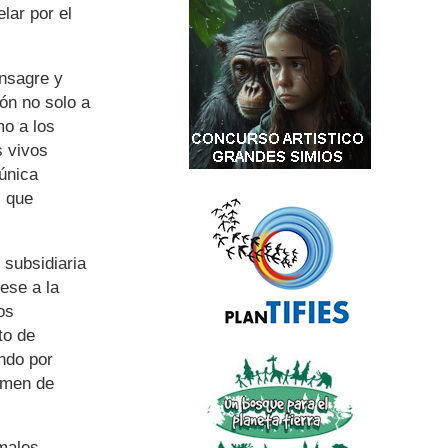
lar por el
onsagre y
ón no solo a
mo a los
s vivos
 única
s que
 subsidiaria
ese a la
os
to de
ando por
gimen de
males,