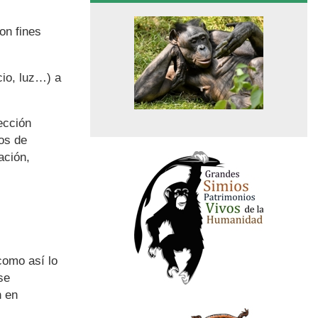
on fines
cio, luz…) a
ección
os de
ación,
como así lo
se
n en