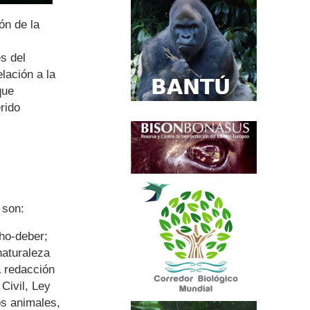
ón de la
s del
lación a la
que
rido
 son:
cho-deber;
naturaleza
a redacción
Civil, Ley
os animales,