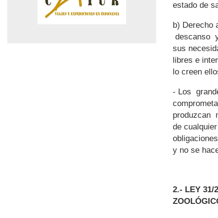
estado de sa
b)
Derecho a
descanso y 
sus necesid
libres e int
lo creen ell
- Los gran
comprometa s
produzcan m
de cualquier
obligacione
y no se hace
2.- LEY 3
ZOOLÓGI