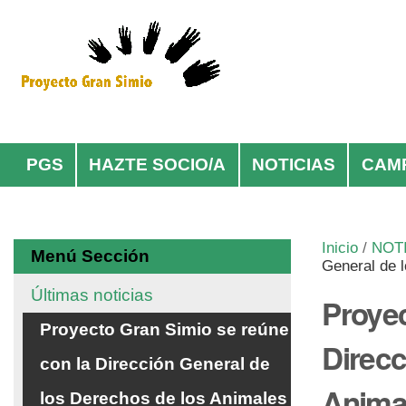
Cambiar
Herramientas
a
Personales
contenido.
|
Saltar
Navegación
a
navegación
PGS
HAZTE SOCIO/A
NOTICIAS
CAM
Inicio
/
NOT
Menú Sección
General de 
Últimas noticias
Proyec
Proyecto Gran Simio se reúne
Direcc
con la Dirección General de
Anima
los Derechos de los Animales