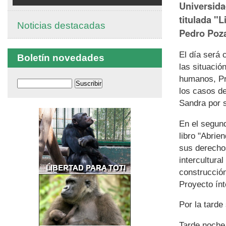
Universida
titulada "
Noticias destacadas
Pedro Poza
El día será 
Boletín novedades
las situació
humanos, Pr
los casos d
Sandra por s
En el segun
libro "Abrie
sus derecho
intercultura
construcción
Proyecto ín
Por la tarde
Tarde noche