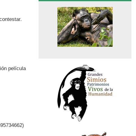
contestar.
ión película
 695734662)