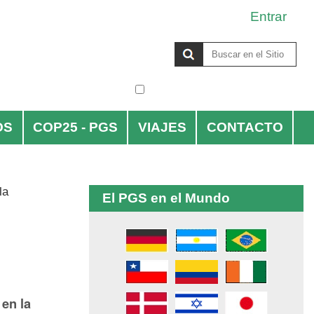
Entrar
Buscar
solo en la sección actual
Búsqueda
Avanzada…
OS
COP25 - PGS
VIAJES
CONTACTO
la
El PGS en el Mundo
 en la