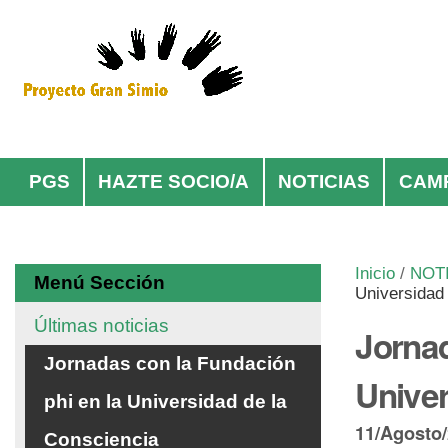
Cambiar
Herramientas
a
Personales
contenido.
|
Saltar
Navegación
a
navegación
PGS
HAZTE SOCIO/A
NOTICIAS
CAM
Inicio
/
NOT
Menú Sección
Universidad
Últimas noticias
Jornad
Jornadas con la Fundación
Univer
phi en la Universidad de la
11/Agosto/
Consciencia