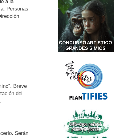
o a la
ca. Personas
irección
mino”. Breve
tación del
a
acerlo. Serán