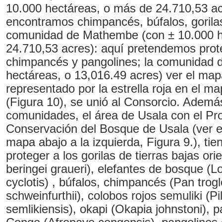
10.000 hectáreas, o más de 24.710,53 ac
encontramos chimpancés, búfalos, gorilas
comunidad de Mathembe (con ± 10.000 h
24.710,53 acres): aquí pretendemos prot
chimpancés y pangolines; la comunidad 
hectáreas, o 13,016.49 acres) ver el map
representado por la estrella roja en el ma
(Figura 10), se unió al Consorcio. Ademá
comunidades, el área de Usala con el Pr
Conservación del Bosque de Usala (ver e
mapa abajo a la izquierda, Figura 9.), ti
proteger a los gorilas de tierras bajas orie
beringei graueri), elefantes de bosque (L
cyclotis) , búfalos, chimpancés (Pan trog
schweinfurthii), colobos rojos semuliki (Pi
semlikiensis), okapi (Okapia johnstoni), p