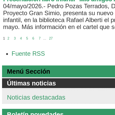
04/mayo/2026.- Pedro Pozas Terrados, Di
Proyecto Gran Simio, presenta su nuevo l
infantil, en la biblioteca Rafael Alberti el
mayo. Más información en el cartel que s
1
2
3
4
5
6
7
...
27
Acciones
Fuente RSS
de
Documento
Menú Sección
Últimas noticias
Noticias destacadas
Boletín novedades