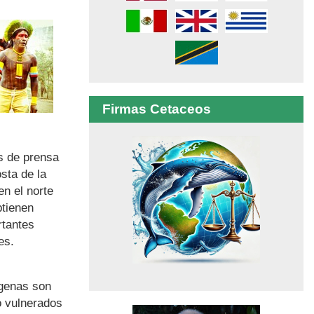
Firmas Cetaceos
s de prensa
sta de la
n el norte
btienen
rtantes
es.
ígenas son
o vulnerados