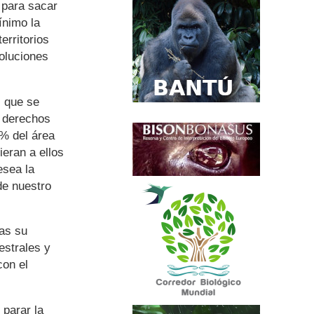
 para sacar
ínimo la
erritorios
oluciones
, que se
s derechos
 % del área
ieran a ellos
esea la
de nuestro
nas su
estrales y
on el
 parar la