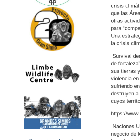
crisis climá
que las Área
otras activi
para “compe
Una estrateg
la crisis cli
Survival de
de fortaleza
sus tierras
violencia en
sufriendo en
destruyen a 
cuyos territ
https://ww
Naciones Un
negocio de 