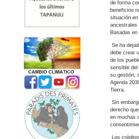
de forma con
beneficios r
situación e
ancestrales
Basadas en 
Se ha dejado
debe crear 
de los puebl
sensible del
su gestión, 
Agenda 2030
Tierra.
Sin embargo
derecho que 
en muchas o
consentimie
Los créditos