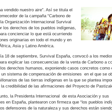
a vendido nuestro aire”. Así se titula el
remecedor de la campaña “Carbono de
la Organización Internacional Survival
r los derechos de los pueblos indígenas,
ara concienciar lo que está ocurriendo
ones originarias en todo el mundo y en
África, Asia y Latino América.
ía 18 de septiembre, Survival España, convocó a los medio
ara explicar las consecuencias de la venta de Carbono a co
e los derechos humanos, exponiendo casos concretos como e
n un sistema de compensación de emisiones en el que se o
illonarios de las tierras indígenas en la que se plantea impo
la credibilidad de las afirmaciones del Proyecto de Pastizal
nto, la Presidenta Internacional de esta Asociación y sus
tes en España, plantearon con firmeza que “los pueblos ind
ros defensores de la naturaleza y sus derechos están siend