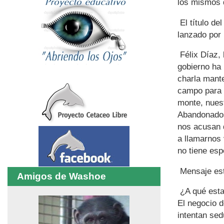
los mismos 
El título de
lanzado por
Félix Díaz, 
gobierno ha 
charla mante
campo para 
monte, nuest
Abandonados
nos acusan d
a llamarnos 
no tiene esp
Mensaje est
Amigos de Washoe
¿A qué esta
El negocio d
intentan sed