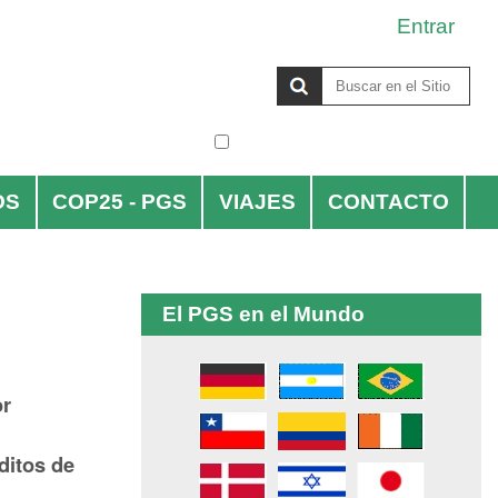
Entrar
Buscar
solo en la sección actual
Búsqueda
Avanzada…
OS
COP25 - PGS
VIAJES
CONTACTO
El PGS en el Mundo
or
ditos de