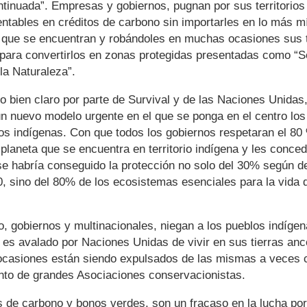
tinuada”. Empresas y gobiernos, pugnan por sus territorios
entables en créditos de carbono sin importarles en lo más m
n que se encuentran y robándoles en muchas ocasiones sus t
 para convertirlos en zonas protegidas presentadas como “S
la Naturaleza”.
 bien claro por parte de Survival y de las Naciones Unidas
un nuevo modelo urgente en el que se ponga en el centro lo
os indígenas. Con que todos los gobiernos respetaran el 80
 planeta que se encuentra en territorio indígena y les conced
se habría conseguido la protección no solo del 30% según d
, sino del 80% de los ecosistemas esenciales para la vida 
, gobiernos y multinacionales, niegan a los pueblos indíge
es avalado por Naciones Unidas de vivir en sus tierras anc
casiones están siendo expulsados de las mismas a veces c
nto de grandes Asociaciones conservacionistas.
 de carbono y bonos verdes, son un fracaso en la lucha por