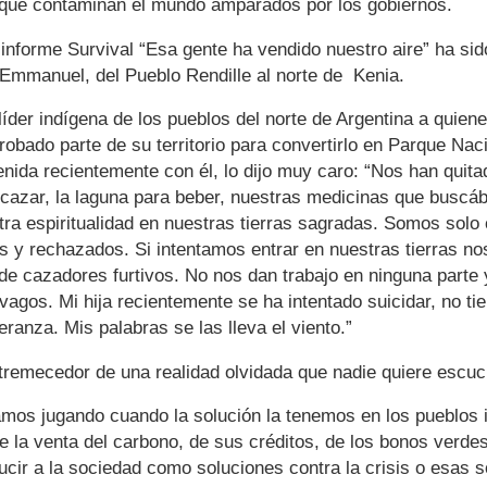
que contaminan el mundo amparados por los gobiernos.
l informe Survival “Esa gente ha vendido nuestro aire” ha sido
 Emmanuel, del Pueblo Rendille al norte de Kenia.
líder indígena de los pueblos del norte de Argentina a quiene
robado parte de su territorio para convertirlo en Parque Nac
nida recientemente con él, lo dijo muy caro: “Nos han quita
cazar, la laguna para beber, nuestras medicinas que buscá
ra espiritualidad en nuestras tierras sagradas. Somos solo
 y rechazados. Si intentamos entrar en nuestras tierras no
e cazadores furtivos. No nos dan trabajo en ninguna parte 
vagos. Mi hija recientemente se ha intentado suicidar, no tie
eranza. Mis palabras se las lleva el viento.”
remecedor de una realidad olvidada que nadie quiere escuc
mos jugando cuando la solución la tenemos en los pueblos 
e la venta del carbono, de sus créditos, de los bonos verde
ucir a la sociedad como soluciones contra la crisis o esas 