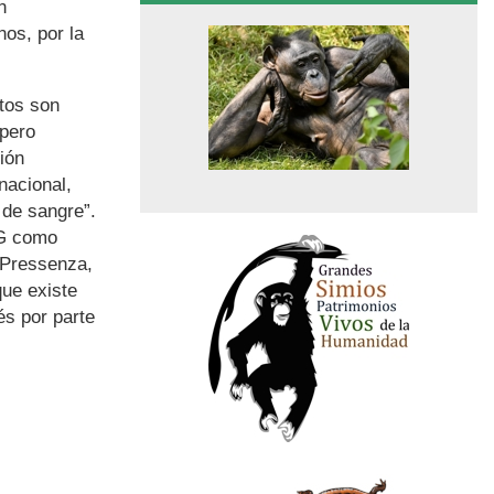
n
os, por la
tos son
 pero
ión
nacional,
 de sangre”.
NG como
 Pressenza,
que existe
és por parte