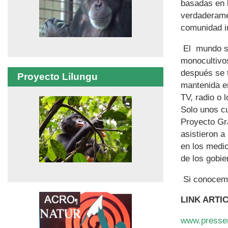
basadas en l
verdaderame
comunidad in
El mundo se
monocultivo
después se t
Proyecto Lilungu
mantenida en
TV, radio o 
Solo unos c
Proyecto Gr
asistieron a
en los medi
de los gobie
Si conocemo
LINK ARTI
www.presse