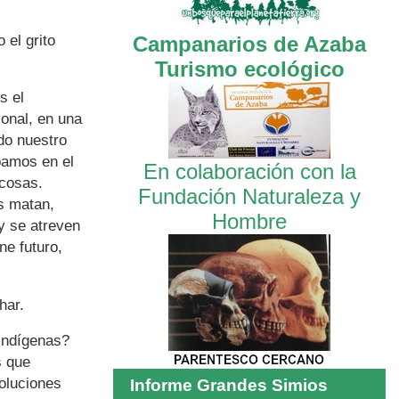
 el grito
Campanarios de Azaba
Turismo ecológico
s el
ional, en una
do nuestro
bamos en el
En colaboración con la
 cosas.
Fundación Naturaleza y
s matan,
Hombre
y se atreven
ne futuro,
har.
indígenas?
s que
soluciones
Informe Grandes Simios