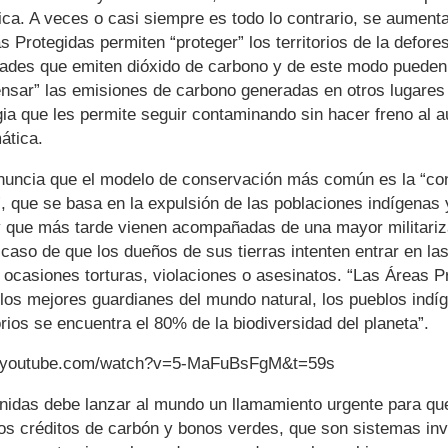
tica. A veces o casi siempre es todo lo contrario, se aument
s Protegidas permiten “proteger” los territorios de la defore
dades que emiten dióxido de carbono y de este modo pueden 
nsar” las emisiones de carbono generadas en otros lugares
ia que les permite seguir contaminando sin hacer freno al 
mática.
nuncia que el modelo de conservación más común es la “co
”, que se basa en la expulsión de las poblaciones indígenas 
 y que más tarde vienen acompañadas de una mayor militariz
 caso de que los dueños de sus tierras intenten entrar en l
 ocasiones torturas, violaciones o asesinatos. “Las Áreas P
los mejores guardianes del mundo natural, los pueblos indí
orios se encuentra el 80% de la biodiversidad del planeta”.
w.youtube.com/watch?v=5-MaFuBsFgM&t=59s
idas debe lanzar al mundo un llamamiento urgente para que
los créditos de carbón y bonos verdes, que son sistemas in