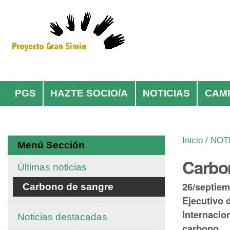
Cambiar
Herramientas
a
Personales
contenido.
|
Saltar
Navegación
a
navegación
PGS
HAZTE SOCIO/A
NOTICIAS
CAM
Inicio
/
NOT
Menú Sección
Carbo
Últimas noticias
26/septiem
Carbono de sangre
Ejecutivo 
Internacio
Noticias destacadas
carbono.