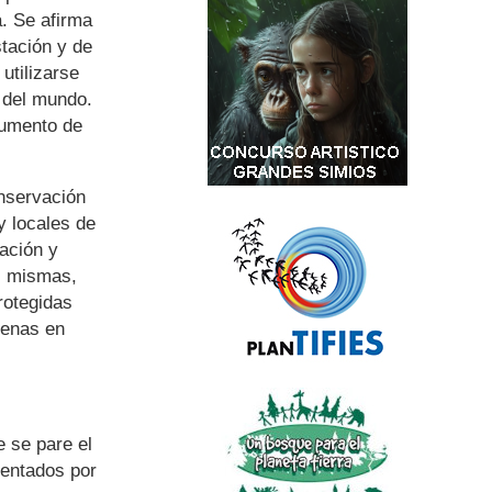
a. Se afirma
stación y de
utilizarse
 del mundo.
aumento de
nservación
y locales de
ación y
as mismas,
rotegidas
genas en
 se pare el
ventados por