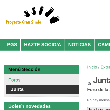
Cambiar
Herramientas
a
Personales
contenido.
|
Saltar
Navegación
a
navegación
PGS
HAZTE SOCIO/A
NOTICIAS
CAM
Inicio
/
Extr
Menú Sección
Junt
Foros
Foro de la
Junta
No hay mensaj
Boletín novedades