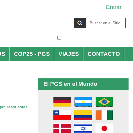
Entrar
Buscar
solo en la sección actual
Búsqueda
Avanzada…
OS
COP25 - PGS
VIAJES
CONTACTO
El PGS en el Mundo
ngan respuestas